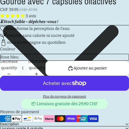
Gourde avec 7 capsules olfactives
CHF 39.95
CHF 47.95
3 avis
⏳ Stock faible – dépêchez-vous !
transforme la perception de l'eau
naturel, sans calorie ni sucre ajouté
vous accompagne au quotidien
Couleur
Decrease
Increase
quantity
quantity
Ajouter au panier
Plus de moyens de paiement
📦 Livraison gratuite dès 29,90 CHF
Moyens de paiement
Description
Livraison rapide & gratuite