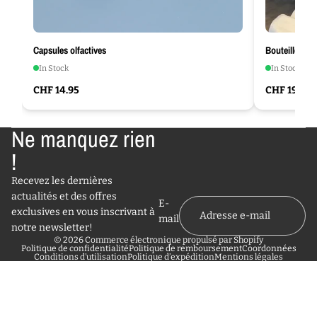
Capsules olfactives
Bouteille Hyd
In Stock
In Stock
CHF 14.95
CHF 19.95
Ne manquez rien
!
Recevez les dernières
actualités et des offres
E-
exclusives en vous inscrivant à
mail
notre newsletter!
© 2026
Commerce électronique propulsé par Shopify
Politique de confidentialité
Politique de remboursement
Coordonnées
Conditions d’utilisation
Politique d’expédition
Mentions légales